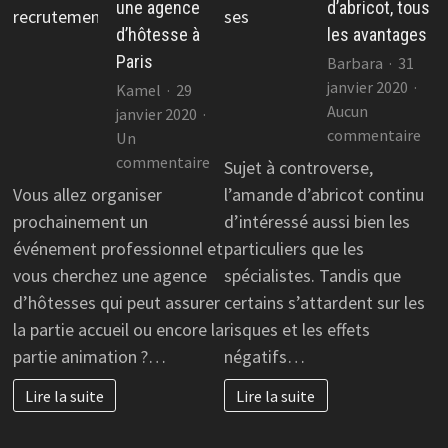
une agence
d’abricot, tous
d’hôtesse à
les avantages
Paris
Barbara
31
janvier 2020
Kamel
29
Aucun
janvier 2020
sur
commentaire
Un
Am
sur
commentaire
Sujet à controverse,
d’ab
Bien
Vous allez organiser
l’amande d’abricot continu
tou
choisir
prochainement un
d’intéressé aussi bien les
les
une
événement professionnel et
particuliers que les
ava
agence
vous cherchez une agence
spécialistes. Tandis que
d’hôtesse
d’hôtesses qui peut assurer
certains s’attardent sur les
à
la partie accueil ou encore la
risques et les effets
Paris
partie animation ?…
négatifs…
Lire la suite
Lire la suite