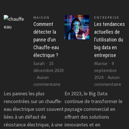
MAISON
ENTREPRISE
Comment
Les tendances
détecter la
actuelles de
panne d’un
l’utilisation du
Chauffe-eau
big data en
électrique ?
entreprise
Sarah
15
Marise
9
décembre 2020
septembre
Aucun
2024
Aucun
sur
sur
commentaire
commentaire
Comment
Les
Les pannes les plus
En 2023, le Big Data
détecter
ten
rencontrées sur un chauffe-
continue de transformer le
la
actu
eau électrique sont souvent
paysage commercial en
panne
de
liées à un défaut de
offrant des solutions
d’un
l’ut
résistance électrique, à une
innovantes et en
Chauffe-
du