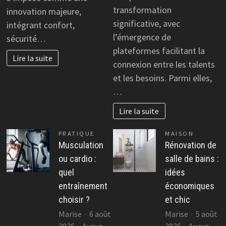
com
transformation
innovation majeure,
:
significative, avec
intégrant confort,
ava
l’émergence de
sécurité…
fon
plateformes facilitant la
et
Lire la suite
ret
connexion entre les talents
util
et les besoins. Parmi elles,
…
Lire la suite
PRATIQUE
MAISON
Musculation
Rénovation de
ou cardio :
salle de bains :
quel
idées
entraînement
économiques
choisir ?
et chic
Marise
6 août
Marise
5 août