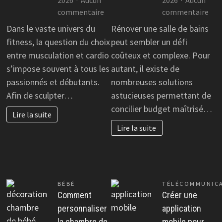
2026
Aucun
2026
Aucun
sur
sur
commentaire
commentaire
Musculation
Rén
Dans le vaste univers du
Rénover une salle de bains
ou
de
fitness, la question du choix
peut sembler un défi
cardio
sall
entre musculation et cardio
coûteux et complexe. Pour
:
de
s’impose souvent à tous les
autant, il existe de
quel
bai
passionnés et débutants.
nombreuses solutions
entraînement
:
Afin de sculpter…
astucieuses permettant de
choisir
idé
?
éco
concilier budget maîtrisé…
Lire la suite
et
Lire la suite
chic
BÉBÉ
TÉLÉCOMMUNIC
Comment
Créer une
personnaliser
application
la chambre de
mobile pour