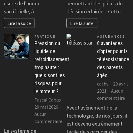
usure de l’anode
permettant des prises de
eau
big
électrique
dat
sacrificielle, à…
décision éclairées. Cette…
?
en
Lire la suite
Lire la suite
ent
PRATIQUE
ASSURANCES
Pression du
8 avantages
liquide de
d’opter pour la
refroidissement
téléassistance
trop haute :
des parents
quels sont les
âgés
risques pour
cathy
29 avril
2021
Aucun
le moteur ?
sur
commentaire
Pascal Cabus
8
20 mai 2026
Avec l’avènement de la
ava
Aucun
technologie, de nos jours, il
d’o
sur
commentaire
est devenu extrêmement
pou
Pression
Le système de
facile de s’occuper des