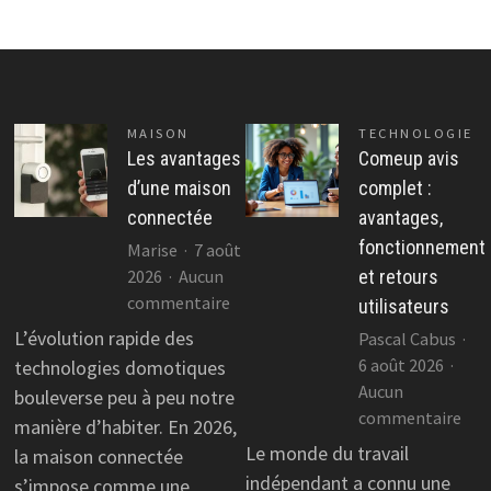
MAISON
TECHNOLOGIE
Les avantages
Comeup avis
d’une maison
complet :
connectée
avantages,
fonctionnement
Marise
7 août
2026
Aucun
et retours
sur
commentaire
utilisateurs
Les
L’évolution rapide des
Pascal Cabus
avantages
6 août 2026
technologies domotiques
d’une
Aucun
bouleverse peu à peu notre
maison
sur
commentaire
manière d’habiter. En 2026,
connectée
Co
Le monde du travail
la maison connectée
avis
indépendant a connu une
s’impose comme une