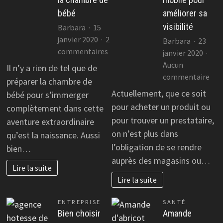
bébé
améliorer sa
visibilité
Barbara
15
janvier 2020
2
Barbara
23
sur
commentaires
janvier 2020
Comment
Aucun
Il n’y a rien de tel que de
personnaliser
sur
commentaire
préparer la chambre de
la
Cré
Actuellement, que ce soit
bébé pour s’immerger
chambre
une
pour acheter un produit ou
complètement dans cette
de
app
pour trouver un prestataire,
aventure extraordinaire
bébé
mob
on n’est plus dans
qu’est la naissance. Aussi
pou
l’obligation de se rendre
bien…
amé
auprès des magasins ou…
sa
Lire la suite
visi
Lire la suite
ENTREPRISE
SANTÉ
Bien choisir
Amande