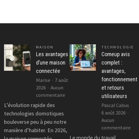
MAISON
TECHNOLOGIE
Les avantages
Comeup avis
d’une maison
complet :
connectée
avantages,
fonctionnement
Marise
7 août
2026
Aucun
et retours
sur
commentaire
utilisateurs
Les
L’évolution rapide des
Pascal Cabus
avantages
6 août 2026
technologies domotiques
d’une
Aucun
bouleverse peu à peu notre
maison
sur
commentaire
manière d’habiter. En 2026,
connectée
Co
Le monde du travail
la maison connectée