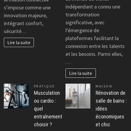
avis
indépendant a connu une
s’impose comme une
com
transformation
innovation majeure,
:
significative, avec
intégrant confort,
ava
l’émergence de
sécurité…
fon
plateformes facilitant la
et
Lire la suite
ret
connexion entre les talents
util
et les besoins. Parmi elles,
…
Lire la suite
PRATIQUE
MAISON
Musculation
Rénovation de
ou cardio :
salle de bains :
quel
idées
entraînement
économiques
choisir ?
et chic