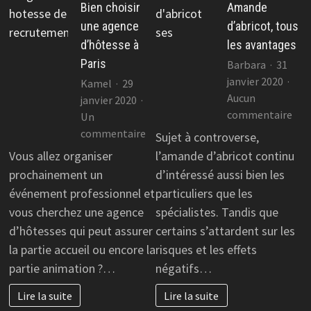
Bien choisir
Amande
une agence
d’abricot, tous
d’hôtesse à
les avantages
Paris
Barbara
31
janvier 2020
Kamel
29
Aucun
janvier 2020
sur
commentaire
Un
Am
sur
commentaire
Sujet à controverse,
d’ab
Bien
Vous allez organiser
l’amande d’abricot continu
tou
choisir
prochainement un
d’intéressé aussi bien les
les
une
événement professionnel et
particuliers que les
ava
agence
vous cherchez une agence
spécialistes. Tandis que
d’hôtesse
d’hôtesses qui peut assurer
certains s’attardent sur les
à
la partie accueil ou encore la
risques et les effets
Paris
partie animation ?…
négatifs…
Lire la suite
Lire la suite