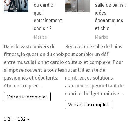
ou cardio :
salle de bains :
quel
idées
entraînement
économiques
choisir ?
et chic
Marise
Marise
Dans le vaste univers du
Rénover une salle de bains
fitness, la question du choix
peut sembler un défi
entre musculation et cardio
coûteux et complexe. Pour
s’impose souvent à tous les
autant, il existe de
passionnés et débutants.
nombreuses solutions
Afin de sculpter…
astucieuses permettant de
concilier budget maîtrisé…
Voir article complet
Voir article complet
Page:
Next
1
2
…
182
»