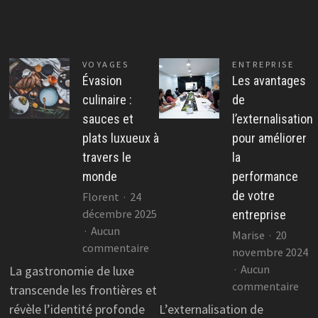
VOYAGES
ENTREPRISE
Évasion
Les avantages
culinaire :
de
sauces et
l’externalisation
plats luxueux à
pour améliorer
travers le
la
monde
performance
de votre
Florent
24
décembre 2025
entreprise
Aucun
Marise
20
sur
commentaire
novembre 2024
Évasion
Aucun
La gastronomie de luxe
culinaire
sur
commentaire
transcende les frontières et
:
Les
révèle l’identité profonde
L’externalisation de
sauces