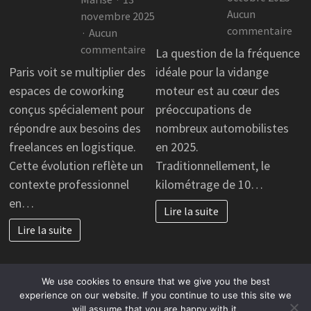
Aucun
novembre 2025
sur
commentaire
Aucun
Fau
sur
commentaire
La question de la fréquence
il
Coworking
Paris voit se multiplier des
idéale pour la vidange
enc
à
espaces de coworking
moteur est au cœur des
fair
Paris
conçus spécialement pour
préoccupations de
la
:
répondre aux besoins des
nombreux automobilistes
vid
un
freelances en logistique.
en 2025.
tou
hub
les
Cette évolution reflète un
Traditionnellement, le
dynamique
10
dédié
contexte professionnel
kilométrage de 10…
000
aux
en…
Lire la suite
km
freelances
?
Lire la suite
de
la
logistique
We use cookies to ensure that we give you the best
experience on our website. If you continue to use this site we
will assume that you are happy with it.