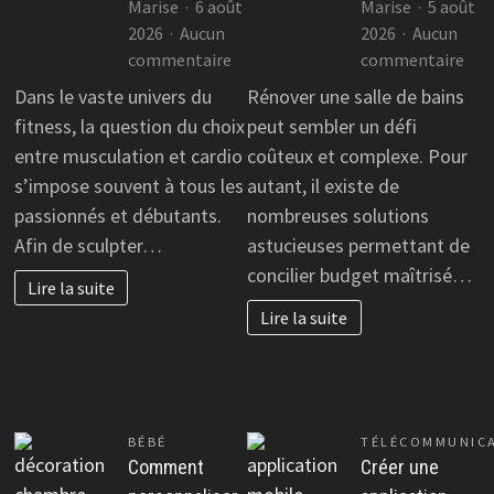
Marise
6 août
Marise
5 août
2026
Aucun
2026
Aucun
sur
sur
commentaire
commentaire
Musculation
Rén
Dans le vaste univers du
Rénover une salle de bains
ou
de
fitness, la question du choix
peut sembler un défi
cardio
sall
entre musculation et cardio
coûteux et complexe. Pour
:
de
s’impose souvent à tous les
autant, il existe de
quel
bai
passionnés et débutants.
nombreuses solutions
entraînement
:
Afin de sculpter…
astucieuses permettant de
choisir
idé
?
éco
concilier budget maîtrisé…
Lire la suite
et
Lire la suite
chic
BÉBÉ
TÉLÉCOMMUNIC
Comment
Créer une