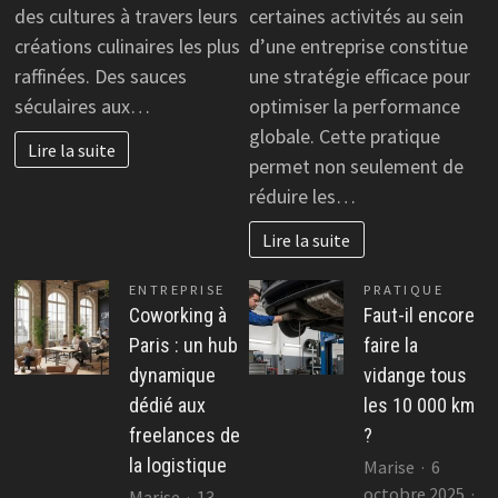
ava
des cultures à travers leurs
certaines activités au sein
et
de
créations culinaires les plus
d’une entreprise constitue
plats
l’ex
raffinées. Des sauces
une stratégie efficace pour
luxueux
pou
à
séculaires aux…
optimiser la performance
amé
travers
globale. Cette pratique
la
Lire la suite
le
per
permet non seulement de
monde
de
réduire les…
vot
Lire la suite
ent
ENTREPRISE
PRATIQUE
Coworking à
Faut-il encore
Paris : un hub
faire la
dynamique
vidange tous
dédié aux
les 10 000 km
freelances de
?
la logistique
Marise
6
octobre 2025
Marise
13