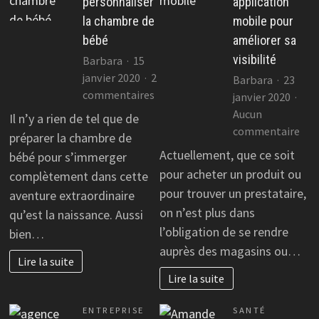
personnaliser
application
la chambre de
mobile pour
bébé
améliorer sa
visibilité
Barbara
15
janvier 2020
2
Barbara
23
sur
commentaires
janvier 2020
Comment
Aucun
Il n’y a rien de tel que de
personnaliser
sur
commentaire
préparer la chambre de
la
Cré
Actuellement, que ce soit
bébé pour s’immerger
chambre
une
pour acheter un produit ou
complètement dans cette
de
app
pour trouver un prestataire,
aventure extraordinaire
bébé
mob
on n’est plus dans
qu’est la naissance. Aussi
pou
l’obligation de se rendre
bien…
amé
auprès des magasins ou…
sa
Lire la suite
visi
Lire la suite
ENTREPRISE
SANTÉ