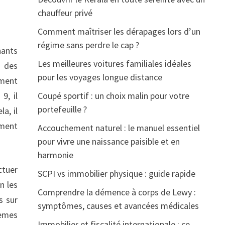
chauffeur privé
Comment maîtriser les dérapages lors d’un
régime sans perdre le cap ?
nants
Les meilleures voitures familiales idéales
r des
pour les voyages longue distance
ement
9, il
Coupé sportif : un choix malin pour votre
portefeuille ?
a, il
ement
Accouchement naturel : le manuel essentiel
pour vivre une naissance paisible et en
harmonie
ctuer
SCPI vs immobilier physique : guide rapide
n les
Comprendre la démence à corps de Lewy :
s sur
symptômes, causes et avancées médicales
lèmes
Immobilier et fiscalité internationale : ce