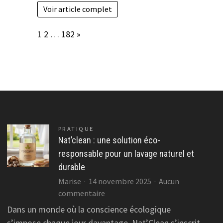
Voir article complet
Page:
Next
1
2
…
182
»
PRATIQUE
Nat’clean : une solution éco-
responsable pour un lavage naturel et
durable
Marise
14 novembre 2025
Aucun
sur
commentaire
Nat’clean
Dans un monde où la conscience écologique
:
s’impose chaque jour davantage, Nat’Clean s’inscrit