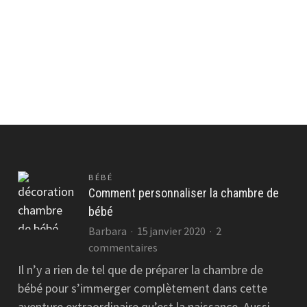
BÉBÉ
Comment personnaliser la chambre de
bébé
r
s
Barbara
15 janvier 2020
2
vantages
sur
commentaires
une
Comment
Il n’y a rien de tel que de préparer la chambre de
aison
personnaliser
bébé pour s’immerger complètement dans cette
onnectée
la
aventure extraordinaire qu’est la naissance. Aussi