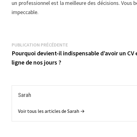
un professionnel est la meilleure des décisions. Vous b
impeccable.
Navigation
Publication
PUBLICATION PRÉCÉDENTE
précédente :
Pourquoi devient-il indispensable d’avoir un CV 
de
ligne de nos jours ?
l’article
Sarah
Voir tous les articles de Sarah →