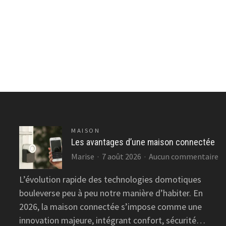
MAISON
Les avantages d’une maison connectée
su
Marise
7 août 2026
Aucun commentaire
Le
L’évolution rapide des technologies domotiques
a
bouleverse peu à peu notre manière d’habiter. En
d’
m
2026, la maison connectée s’impose comme une
c
innovation majeure, intégrant confort, sécurité…