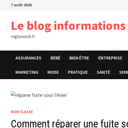
Passer
7 août 2026
au
contenu
Le blog informations
inglenook.fr
ASSURANCES
BÉBÉ
BIEN ÊTRE
ENTREPRISE
MARKETING
MODE
PRATIQUE
SANTÉ
SEN
NON CLASSÉ
Comment réparer une fuite so