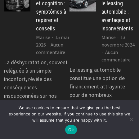
et cognition :
le leasing
symptômes à
automobile :
repérer et
avantages et
conseils
inconvénients
Marise
15 mai
Marise
13
2026
Aucun
novembre 2024
sur
commentaire
Aucun
Déshydratation
sur
commentaire
La déshydratation, souvent
et
Tou
Le leasing automobile
reléguée à un simple
cognition
savo
constitue une option de
inconfort, révèle des
:
sur
financement attrayante
conséquences
symptômes
le
pour de nombreux
insoupçonnées sur nos
à
lea
conducteurs. Ce mode de
capacités cognitives. Alors
repérer
aut
We use cookies to ensure that we give you the best
financement permet
et
:
que le corps manifeste avec
experience on our website. If you continue to use this site we
conseils
ava
d’accéder à un véhicule sans
une soif passagère,…
will assume that you are happy with it.
et
avoir à…
Ok
Lire la suite
inc