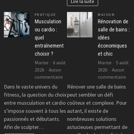
Lire la suite
PRATIQUE
MAISON
Musculation
Rénovation de
ou cardio :
salle de bains :
quel
idées
entraînement
économiques
choisir ?
et chic
Marise
6 août
Marise
5 août
2026
Aucun
2026
Aucun
sur
sur
commentaire
commentaire
Musculation
Rén
Dans le vaste univers du
Rénover une salle de bains
ou
de
fitness, la question du choix
peut sembler un défi
cardio
sall
entre musculation et cardio
coûteux et complexe. Pour
:
de
s’impose souvent à tous les
autant, il existe de
quel
bai
passionnés et débutants.
nombreuses solutions
entraînement
:
Afin de sculpter…
astucieuses permettant de
choisir
idé
?
éco