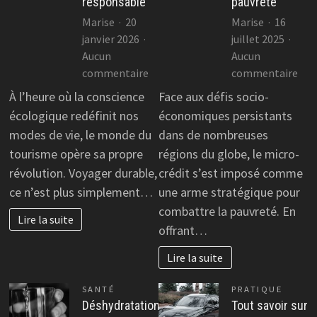
responsable
pauvreté
Marise
20
Marise
16
janvier 2026
juillet 2025
Aucun
Aucun
sur
sur
commentaire
commentaire
Voyage
Le
À l’heure où la conscience
Face aux défis socio-
durable
mic
écologique redéfinit nos
économiques persistants
:
créd
modes de vie, le monde du
dans de nombreuses
astuces
un
tourisme opère sa propre
régions du globe, le micro-
pour
outi
révolution. Voyager durable,
crédit s’est imposé comme
voyager
effi
ce n’est plus simplement…
une arme stratégique pour
autrement
dan
et
la
combattre la pauvreté. En
Lire la suite
responsable
bata
offrant…
con
Lire la suite
la
pau
SANTÉ
PRATIQUE
Déshydratation
Tout savoir sur