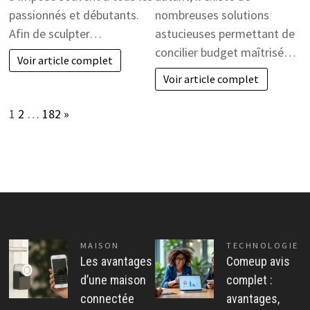
passionnés et débutants.
nombreuses solutions
Afin de sculpter…
astucieuses permettant de
concilier budget maîtrisé…
Voir article complet
Voir article complet
Page:
Next
1
2
…
182
»
MAISON
TECHNOLOGIE
Les avantages
Comeup avis
d’une maison
complet :
connectée
avantages,