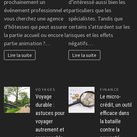
prochainement un
d’intéressé aussi bien les
les
une
événement professionnel et
particuliers que les
ava
agence
vous cherchez une agence
spécialistes. Tandis que
d’hôtesse
d’hôtesses qui peut assurer
certains s’attardent sur les
à
la partie accueil ou encore la
risques et les effets
Paris
partie animation ?…
négatifs…
Lire la suite
Lire la suite
VOYAGES
FINANCE
Voyage
Le micro-
durable :
crédit, un outil
astuces pour
efficace dans
voyager
la bataille
autrement et
contre la