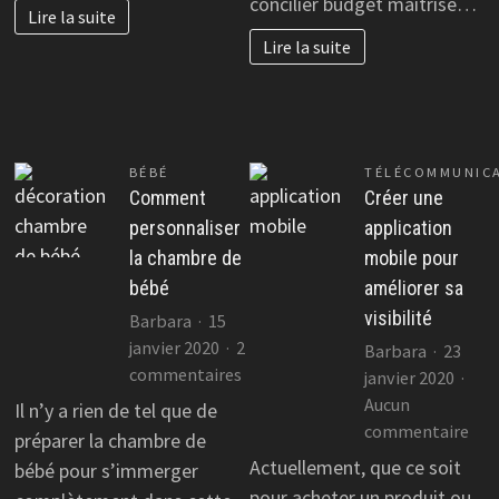
concilier budget maîtrisé…
Lire la suite
et
Lire la suite
chic
BÉBÉ
TÉLÉCOMMUNIC
Comment
Créer une
personnaliser
application
la chambre de
mobile pour
bébé
améliorer sa
visibilité
Barbara
15
janvier 2020
2
Barbara
23
sur
commentaires
janvier 2020
Comment
Aucun
Il n’y a rien de tel que de
personnaliser
sur
commentaire
préparer la chambre de
la
Cré
Actuellement, que ce soit
bébé pour s’immerger
chambre
une
pour acheter un produit ou