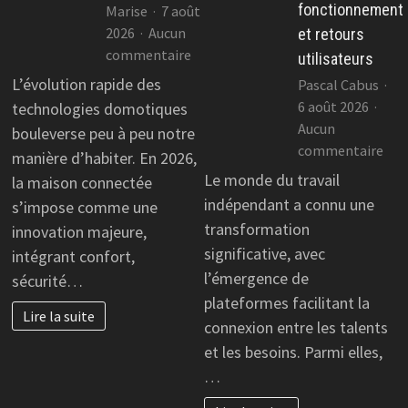
fonctionnement
Marise
7 août
2026
Aucun
et retours
sur
commentaire
utilisateurs
Les
L’évolution rapide des
Pascal Cabus
avantages
6 août 2026
technologies domotiques
d’une
Aucun
bouleverse peu à peu notre
maison
sur
commentaire
manière d’habiter. En 2026,
connectée
Co
Le monde du travail
la maison connectée
avis
indépendant a connu une
s’impose comme une
com
transformation
innovation majeure,
:
significative, avec
intégrant confort,
ava
l’émergence de
sécurité…
fon
plateformes facilitant la
et
Lire la suite
ret
connexion entre les talents
util
et les besoins. Parmi elles,
…