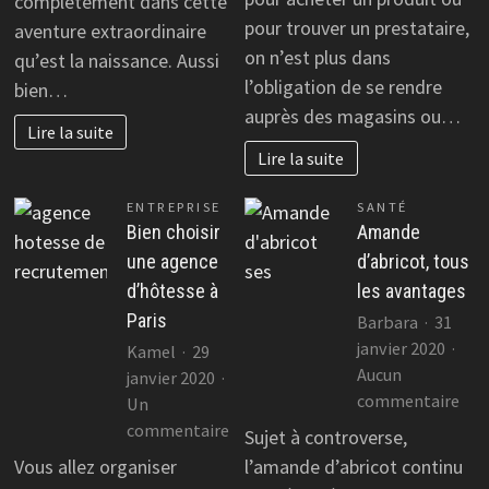
complètement dans cette
de
app
pour trouver un prestataire,
aventure extraordinaire
bébé
mob
on n’est plus dans
qu’est la naissance. Aussi
pou
l’obligation de se rendre
bien…
amé
auprès des magasins ou…
sa
Lire la suite
visi
Lire la suite
ENTREPRISE
SANTÉ
Bien choisir
Amande
une agence
d’abricot, tous
d’hôtesse à
les avantages
Paris
Barbara
31
janvier 2020
Kamel
29
Aucun
janvier 2020
sur
commentaire
Un
Am
sur
commentaire
Sujet à controverse,
d’ab
Bien
Vous allez organiser
l’amande d’abricot continu
tou
choisir