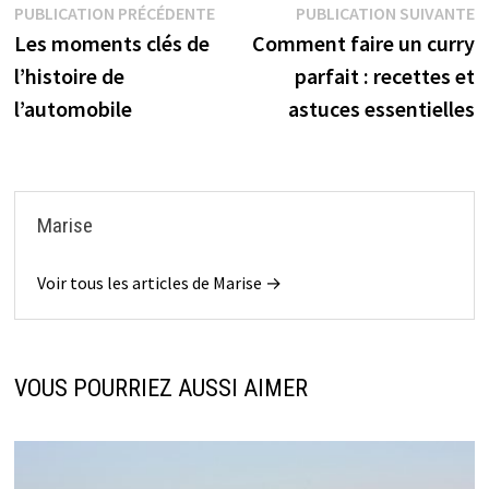
Navigation
Publication
P
PUBLICATION PRÉCÉDENTE
PUBLICATION SUIVANTE
précédente :
s
Les moments clés de
Comment faire un curry
de
l’histoire de
parfait : recettes et
l’article
l’automobile
astuces essentielles
Marise
Voir tous les articles de Marise →
VOUS POURRIEZ AUSSI AIMER