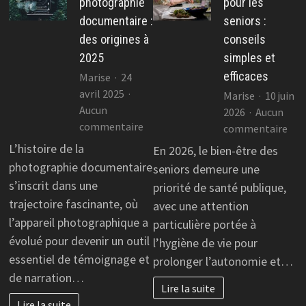
photographie
pour les
documentaire :
seniors :
des origines à
conseils
2025
simples et
efficaces
Marise
24
avril 2025
Marise
10 juin
Aucun
2026
Aucun
sur
commentaire
sur
commentaire
L’histoire
Hyg
L’histoire de la
En 2026, le bien-être des
de
de
photographie documentaire
seniors demeure une
la
vie
s’inscrit dans une
priorité de santé publique,
photographie
pou
trajectoire fascinante, où
avec une attention
documentaire
les
l’appareil photographique a
particulière portée à
:
sen
évolué pour devenir un outil
des
l’hygiène de vie pour
:
origines
essentiel de témoignage et
cons
prolonger l’autonomie et…
à
sim
de narration…
Lire la suite
2025
et
Lire la suite