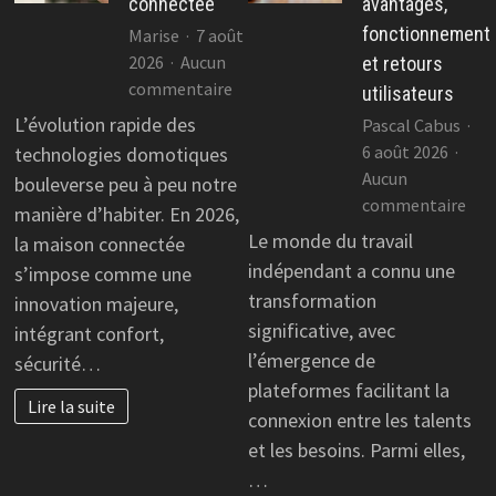
connectée
avantages,
fonctionnement
Marise
7 août
2026
Aucun
et retours
sur
commentaire
utilisateurs
Les
L’évolution rapide des
Pascal Cabus
avantages
6 août 2026
technologies domotiques
d’une
Aucun
bouleverse peu à peu notre
maison
sur
commentaire
manière d’habiter. En 2026,
connectée
Co
Le monde du travail
la maison connectée
avis
indépendant a connu une
s’impose comme une
com
transformation
innovation majeure,
:
significative, avec
intégrant confort,
ava
l’émergence de
sécurité…
fon
plateformes facilitant la
et
Lire la suite
ret
connexion entre les talents
util
et les besoins. Parmi elles,
…