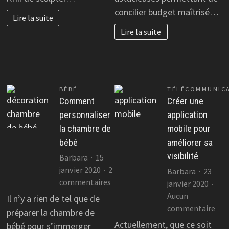
?
éco
concilier budget maîtrisé…
Lire la suite
et
Lire la suite
chic
BÉBÉ
TÉLÉCOMMUNIC
Comment
Créer une
personnaliser
application
la chambre de
mobile pour
bébé
améliorer sa
visibilité
Barbara
15
janvier 2020
2
Barbara
23
sur
commentaires
janvier 2020
Comment
Aucun
Il n’y a rien de tel que de
personnaliser
sur
commentaire
préparer la chambre de
la
Cré
Actuellement, que ce soit
bébé pour s’immerger