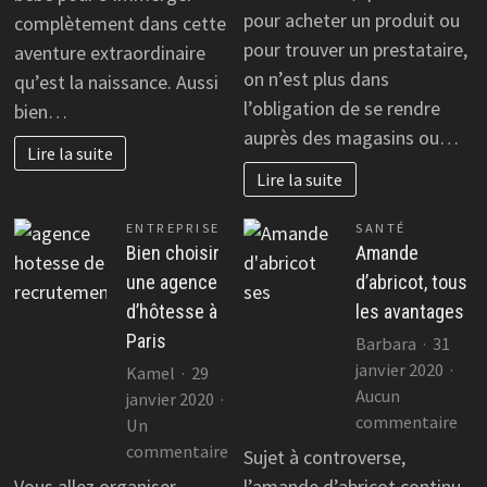
chambre
une
pour acheter un produit ou
complètement dans cette
de
app
pour trouver un prestataire,
aventure extraordinaire
bébé
mob
on n’est plus dans
qu’est la naissance. Aussi
pou
l’obligation de se rendre
bien…
amé
auprès des magasins ou…
sa
Lire la suite
visi
Lire la suite
ENTREPRISE
SANTÉ
Bien choisir
Amande
une agence
d’abricot, tous
d’hôtesse à
les avantages
Paris
Barbara
31
janvier 2020
Kamel
29
Aucun
janvier 2020
sur
commentaire
Un
Am
sur
commentaire
Sujet à controverse,
d’ab
Bien
Vous allez organiser
l’amande d’abricot continu