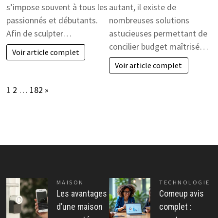
s’impose souvent à tous les
autant, il existe de
passionnés et débutants.
nombreuses solutions
Afin de sculpter…
astucieuses permettant de
concilier budget maîtrisé…
Voir article complet
Voir article complet
Page:
Next
1
2
…
182
»
MAISON
TECHNOLOGIE
Les avantages
Comeup avis
d’une maison
complet :