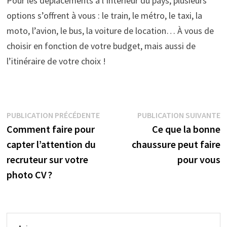
Pour les déplacements à l’intérieur du pays, plusieurs
options s’offrent à vous : le train, le métro, le taxi, la
moto, l’avion, le bus, la voiture de location… À vous de
choisir en fonction de votre budget, mais aussi de
l’itinéraire de votre choix !
Navigation
Publication
P
PUBLICATION PRÉCÉDENTE
PUBLICATION SUIVANTE
précédente :
s
Comment faire pour
Ce que la bonne
de
capter l’attention du
chaussure peut faire
l’article
recruteur sur votre
pour vous
photo CV ?