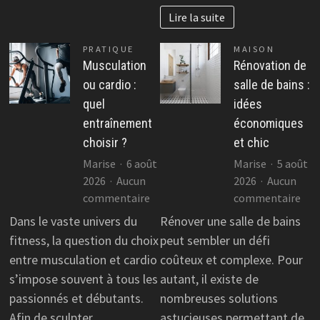
Lire la suite
PRATIQUE
MAISON
Musculation
Rénovation de
ou cardio :
salle de bains :
quel
idées
entraînement
économiques
choisir ?
et chic
Marise
6 août
Marise
5 août
2026
Aucun
2026
Aucun
sur
sur
commentaire
commentaire
Musculation
Rén
Dans le vaste univers du
Rénover une salle de bains
ou
de
fitness, la question du choix
peut sembler un défi
cardio
sall
entre musculation et cardio
coûteux et complexe. Pour
:
de
s’impose souvent à tous les
autant, il existe de
quel
bai
passionnés et débutants.
nombreuses solutions
entraînement
:
Afin de sculpter…
astucieuses permettant de
choisir
idé