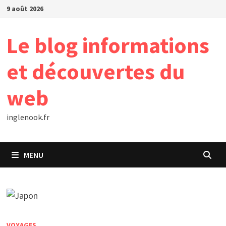
Passer
9 août 2026
au
contenu
Le blog informations
et découvertes du
web
inglenook.fr
MENU
VOYAGES