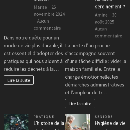
sereinement ?
Marise
25
novembre 2024
Amine
30
Aucun
août 2025
sur
commentaire
Aucun
Les
sur
commentaire
Dans notre quête pour un
meilleures
Déb
mode de vie plus durable, il
La perte d’un proche
façons
et
est essentiel d’adopter des
s’accompagne souvent
de
suc
pratiques qui nous aident à
d’une tâche difficile : vider la
réduire
:
réduire les déchets à la…
maison familiale. Entre la
les
co
charge émotionnelle, les
déchets
vide
Lire la suite
à
démarches administratives
une
la
mai
et l’ampleur du tri…
maison
fami
Lire la suite
ser
?
PRATIQUE
SENIORS
L’histoire de la
Hygiène de vie