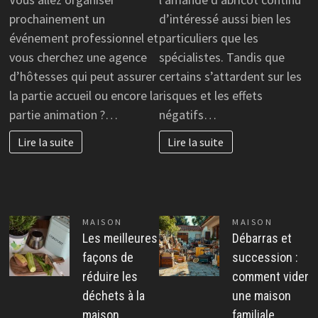
tou
choisir
prochainement un
d’intéressé aussi bien les
les
une
événement professionnel et
particuliers que les
ava
agence
vous cherchez une agence
spécialistes. Tandis que
d’hôtesse
d’hôtesses qui peut assurer
certains s’attardent sur les
à
la partie accueil ou encore la
risques et les effets
Paris
partie animation ?…
négatifs…
Lire la suite
Lire la suite
MAISON
MAISON
Les meilleures
Débarras et
façons de
succession :
réduire les
comment vider
déchets à la
une maison
maison
familiale